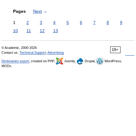
Pages
Next
→
1
2
3
4
5
6
7
8
9
10
11
12
13
© Academic, 2000-2026
18+
Contact us:
Technical Support
,
Advertising
Dictionaries export
, created on PHP,
Joomla,
Drupal,
WordPress,
MODx.