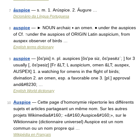
áuspice
— s. m. 1. Arúspice. 2. Áugure …
7
Dicionário da Língua Portuguesa
auspice
— ► NOUN archaic ▪ an omen. ● under the auspices
8
of Cf. ↑under the auspices of ORIGIN Latin auspicium, from
auspex observer of birds …
English terms dictionary
auspice
— [ôs′pis] n. pl. auspices [ôs′pə siz, ôs′pəsēz΄; ] for 3
9
usually [, ôs′pəsiz] [Fr &LT; L auspicium, omen &LT; auspex,
AUSPEX] 1. a watching for omens in the flight of birds;
divination 2. an omen, esp. a favorable one 3. [pl.] approval
and&#8230; …
English World dictionary
Auspice
— Cette page d’homonymie répertorie les différents
10
sujets et articles partageant un même nom. Sur les autres
projets Wikimedia&#160;: «&#160;Auspice&#160;», sur le
Wiktionnaire (dictionnaire universel) Auspice est un nom
commun ou un nom propre qui …
Wikipédia en Français