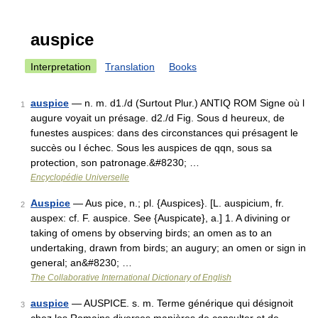
auspice
Interpretation
Translation
Books
auspice
— n. m. d1./d (Surtout Plur.) ANTIQ ROM Signe où l
1
augure voyait un présage. d2./d Fig. Sous d heureux, de
funestes auspices: dans des circonstances qui présagent le
succès ou l échec. Sous les auspices de qqn, sous sa
protection, son patronage.&#8230; …
Encyclopédie Universelle
Auspice
— Aus pice, n.; pl. {Auspices}. [L. auspicium, fr.
2
auspex: cf. F. auspice. See {Auspicate}, a.] 1. A divining or
taking of omens by observing birds; an omen as to an
undertaking, drawn from birds; an augury; an omen or sign in
general; an&#8230; …
The Collaborative International Dictionary of English
auspice
— AUSPICE. s. m. Terme générique qui désignoit
3