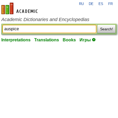
RU
DE
ES
FR
en-academic.com
Academic Dictionaries and Encyclopedias
Search!
Interpretations
Translations
Books
Игры ⚽