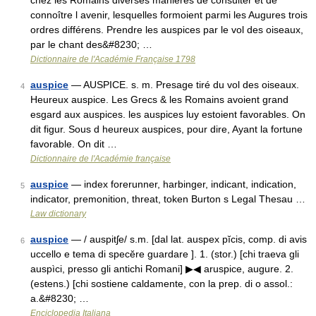
chez les Romains diverses manières de consulter et de
connoître l avenir, lesquelles formoient parmi les Augures trois
ordres différens. Prendre les auspices par le vol des oiseaux,
par le chant des&#8230; …
Dictionnaire de l'Académie Française 1798
auspice
— AUSPICE. s. m. Presage tiré du vol des oiseaux.
4
Heureux auspice. Les Grecs & les Romains avoient grand
esgard aux auspices. les auspices luy estoient favorables. On
dit figur. Sous d heureux auspices, pour dire, Ayant la fortune
favorable. On dit …
Dictionnaire de l'Académie française
auspice
— index forerunner, harbinger, indicant, indication,
5
indicator, premonition, threat, token Burton s Legal Thesau …
Law dictionary
auspice
— / auspitʃe/ s.m. [dal lat. auspex pĭcis, comp. di avis
6
uccello e tema di specĕre guardare ]. 1. (stor.) [chi traeva gli
auspìci, presso gli antichi Romani] ▶◀ aruspice, augure. 2.
(estens.) [chi sostiene caldamente, con la prep. di o assol.:
a.&#8230; …
Enciclopedia Italiana